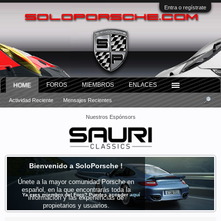
Entra o regístrate
FOROS
MIEMBROS
ENLACES
HOME
Actividad Reciente
Mensajes Recientes
Nuestros Espónsors
Bienvenido a SoloPorsche !
Únete a la mayor comunidad Porsche en
español, en la que encontrarás toda la
Ya eres miembro del Foro? Puedes acceder
aquí
información y las experiencias de
propietarios y usuarios.