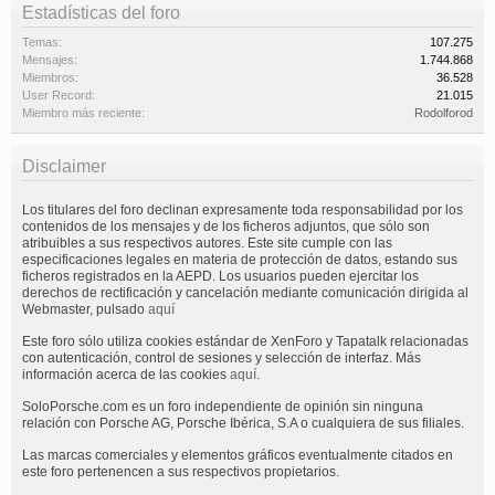
Sólo tienes que
registrarte
y podrás
Estadísticas del foro
acceder a todas las areas del Foro.
Temas:
107.275
Mensajes:
1.744.868
Regístrate ahora !!
Miembros:
36.528
User Record:
21.015
Miembro más reciente:
Rodolforod
Disclaimer
Los titulares del foro declinan expresamente toda responsabilidad por los
contenidos de los mensajes y de los ficheros adjuntos, que sólo son
atribuibles a sus respectivos autores. Este site cumple con las
especificaciones legales en materia de protección de datos, estando sus
ficheros registrados en la AEPD. Los usuarios pueden ejercitar los
derechos de rectificación y cancelación mediante comunicación dirigida al
Webmaster, pulsado
aquí
Este foro sólo utiliza cookies estándar de XenForo y Tapatalk relacionadas
con autenticación, control de sesiones y selección de interfaz. Más
información acerca de las cookies
aquí
.
SoloPorsche.com es un foro independiente de opinión sin ninguna
relación con Porsche AG, Porsche Ibérica, S.A o cualquiera de sus filiales.
Las marcas comerciales y elementos gráficos eventualmente citados en
este foro pertenencen a sus respectivos propietarios.