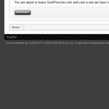
You are about to leave SoloPorsche.com and visit a site we have no
Continuar...
Home
Español
Forum software by XenForo™
© 2010-2018 XenForo Ltd.
Traducción al Español por X
Some XenForo functionality crafted by
Audentio Design
.