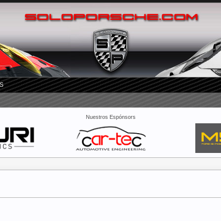
S
Nuestros Espónsors