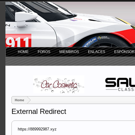
HOME
FOROS
MIEMBROS
ENLACES
ESPÓNSOR
Home
External Redirect
https://889992987.xyz