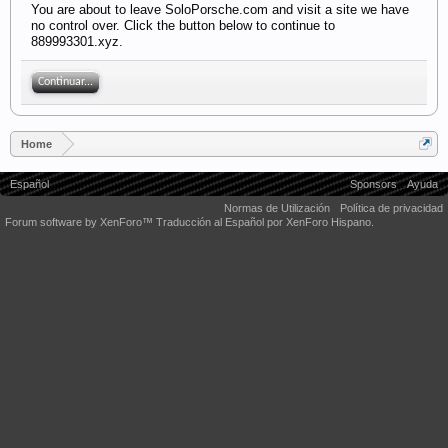
You are about to leave SoloPorsche.com and visit a site we have
no control over. Click the button below to continue to
889993301.xyz.
Continuar...
Home
Español
Sponsors
Ayuda
Normas de Utilización
Política de privacidad
Forum software by XenForo™
Traducción al Español por XenForo Hispano.
Some XenForo functionality crafted by
Audentio Design
.