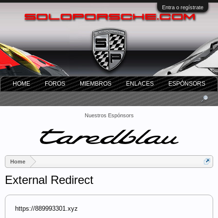
Entra o regístrate
HOME
FOROS
MIEMBROS
ENLACES
ESPÓNSORS
Nuestros Espónsors
Home
External Redirect
https://889993301.xyz