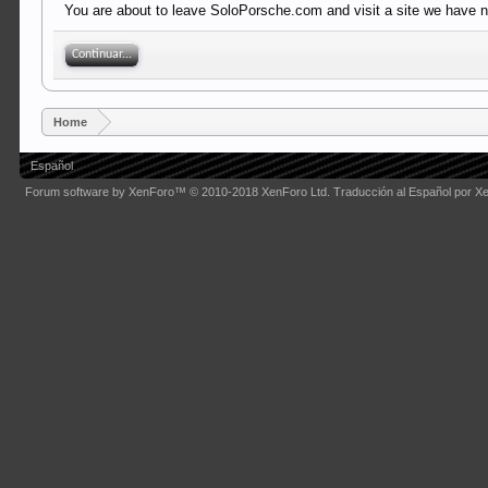
You are about to leave SoloPorsche.com and visit a site we have no
Continuar...
Home
Español
Forum software by XenForo™
© 2010-2018 XenForo Ltd.
Traducción al Español por X
Some XenForo functionality crafted by
Audentio Design
.