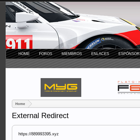
HOME
FOROS
MIEMBROS
ENLACES
ESPÓNSOR
Home
External Redirect
https://889993395.xyz