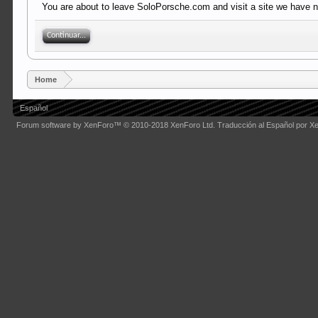
You are about to leave SoloPorsche.com and visit a site we have no
Continuar...
Home
Español
Forum software by XenForo™
© 2010-2018 XenForo Ltd.
Traducción al Español por X
Some XenForo functionality crafted by
Audentio Design
.