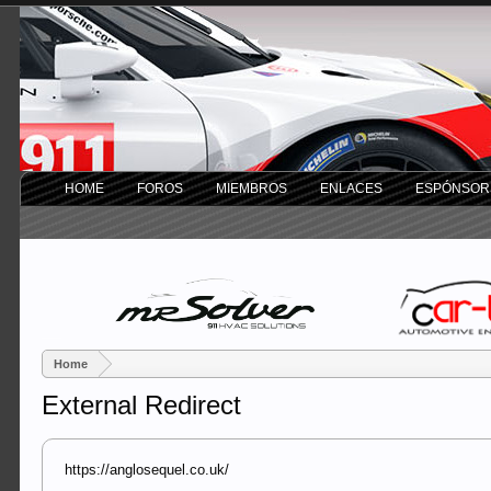
HOME
FOROS
MIEMBROS
ENLACES
ESPÓNSOR
Home
External Redirect
https://anglosequel.co.uk/