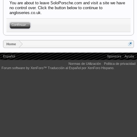
You are about to leave SoloPorsche.com and visit a site we have
no control over. Click the button below to continue to
angloseries.co.uk.
Continuar...
Home
Español
Sponsors
Ayuda
Normas de Utilización
Política de privacidad
Forum software by XenForo™
Traducción al Español por XenForo Hispano.
Some XenForo functionality crafted by
Audentio Design
.