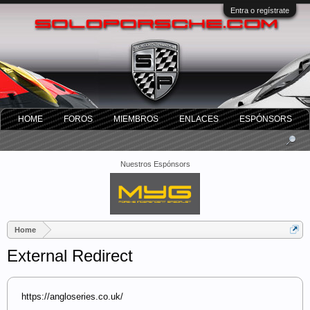
Entra o regístrate
HOME
FOROS
MIEMBROS
ENLACES
ESPÓNSORS
Nuestros Espónsors
Home
External Redirect
https://angloseries.co.uk/