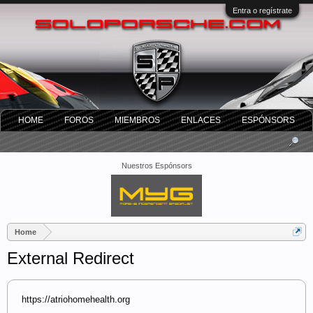
Entra o regístrate
HOME
FOROS
MIEMBROS
ENLACES
ESPÓNSORS
Nuestros Espónsors
Home
External Redirect
https://atriohomehealth.org