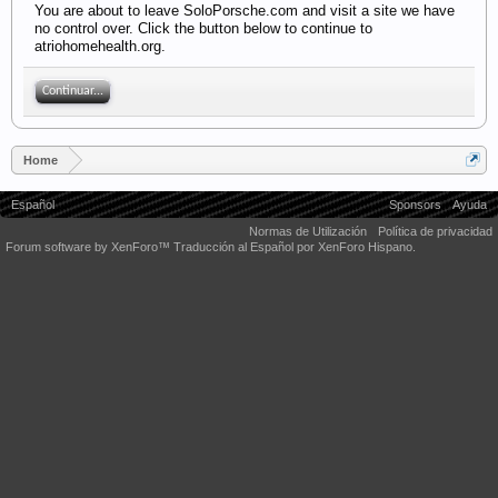
You are about to leave SoloPorsche.com and visit a site we have
no control over. Click the button below to continue to
atriohomehealth.org.
Continuar...
Home
Español
Sponsors
Ayuda
Normas de Utilización
Política de privacidad
Forum software by XenForo™
Traducción al Español por XenForo Hispano.
Some XenForo functionality crafted by
Audentio Design
.