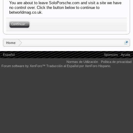
You are about to leave SoloPorsche.com and visit a site we have
no control over. Click the button below to continue to
betworldmag.co.uk.
Continuar...
Home
Español
Sponsors
Ayuda
Normas de Utilización
Política de privacidad
Forum software by XenForo™
Traducción al Español por XenForo Hispano.
Some XenForo functionality crafted by
Audentio Design
.