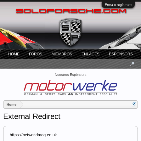
Entra o regístrate
HOME
FOROS
MIEMBROS
ENLACES
ESPÓNSORS
Nuestros Espónsors
Home
External Redirect
https://betworldmag.co.uk