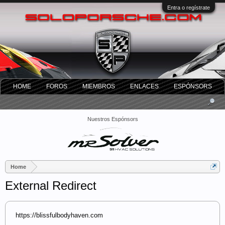
Entra o regístrate
HOME
FOROS
MIEMBROS
ENLACES
ESPÓNSORS
Nuestros Espónsors
Home
External Redirect
https://blissfulbodyhaven.com