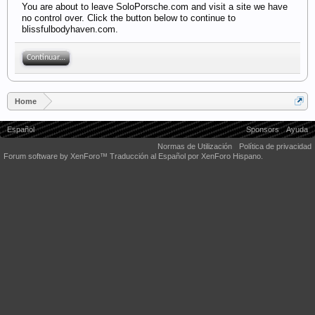
You are about to leave SoloPorsche.com and visit a site we have
no control over. Click the button below to continue to
blissfulbodyhaven.com.
Continuar...
Home
Español
Sponsors
Ayuda
Normas de Utilización
Política de privacidad
Forum software by XenForo™
Traducción al Español por XenForo Hispano.
Some XenForo functionality crafted by
Audentio Design
.