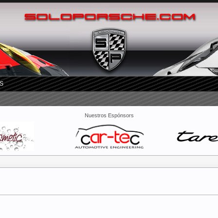
S
Nuestros Espónsors