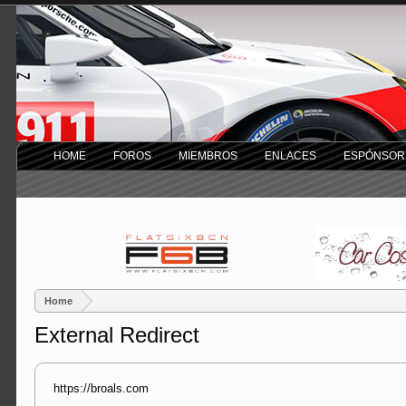
HOME
FOROS
MIEMBROS
ENLACES
ESPÓNSOR
Home
External Redirect
https://broals.com