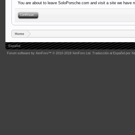
You are about to leave SoloPorsche.com and visit a site we have no
Continuar...
Home
Español
Forum software by XenForo™
© 2010-2018 XenForo Ltd.
Traducción al Español por X
Some XenForo functionality crafted by
Audentio Design
.