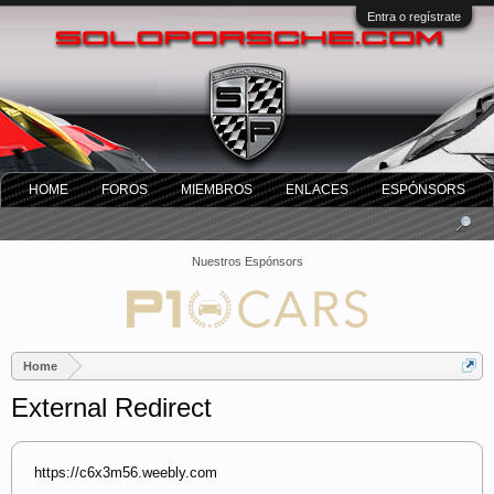
Entra o regístrate
HOME
FOROS
MIEMBROS
ENLACES
ESPÓNSORS
Nuestros Espónsors
Home
External Redirect
https://c6x3m56.weebly.com