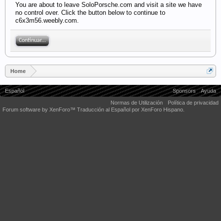
You are about to leave SoloPorsche.com and visit a site we have
no control over. Click the button below to continue to
c6x3m56.weebly.com.
Continuar...
Home
Español
Sponsors
Ayuda
Normas de Utilización
Política de privacidad
Forum software by XenForo™
Traducción al Español por XenForo Hispano.
Some XenForo functionality crafted by
Audentio Design
.