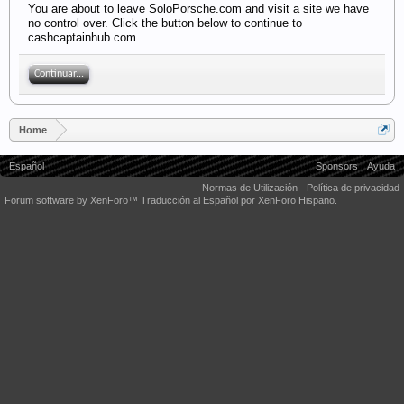
You are about to leave SoloPorsche.com and visit a site we have
no control over. Click the button below to continue to
cashcaptainhub.com.
Continuar...
Home
Español
Sponsors
Ayuda
Normas de Utilización
Política de privacidad
Forum software by XenForo™
Traducción al Español por XenForo Hispano.
Some XenForo functionality crafted by
Audentio Design
.