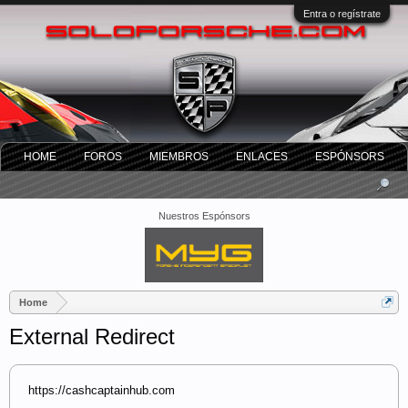
Entra o regístrate
HOME
FOROS
MIEMBROS
ENLACES
ESPÓNSORS
Nuestros Espónsors
Home
External Redirect
https://cashcaptainhub.com