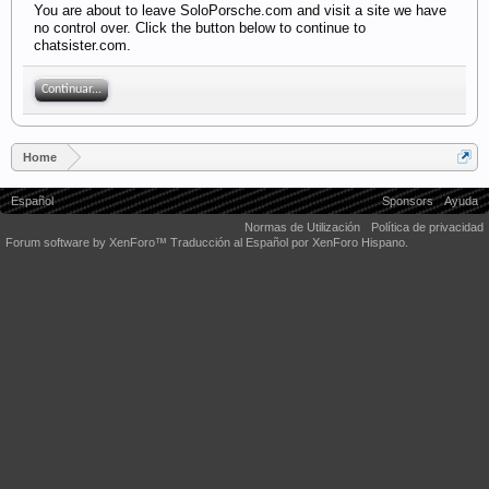
You are about to leave SoloPorsche.com and visit a site we have
no control over. Click the button below to continue to
chatsister.com.
Continuar...
Home
Español
Sponsors
Ayuda
Normas de Utilización
Política de privacidad
Forum software by XenForo™
Traducción al Español por XenForo Hispano.
Some XenForo functionality crafted by
Audentio Design
.