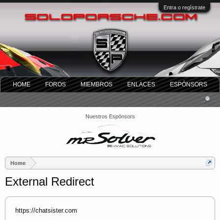
Entra o regístrate
HOME
FOROS
MIEMBROS
ENLACES
ESPÓNSORS
Nuestros Espónsors
Home
External Redirect
https://chatsister.com