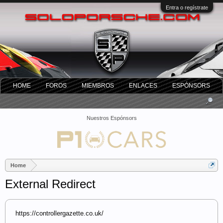
Entra o regístrate
HOME
FOROS
MIEMBROS
ENLACES
ESPÓNSORS
Nuestros Espónsors
Home
External Redirect
https://controllergazette.co.uk/