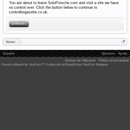
You are about to leave SoloPorsche.com and visit a site we have
no control over. Click the button below to continue to
controllergazette.co.uk.
Continuar...
Home
Español
Sponsors
Ayuda
Normas de Utilización
Política de privacidad
Forum software by XenForo™
Traducción al Español por XenForo Hispano.
Some XenForo functionality crafted by
Audentio Design
.