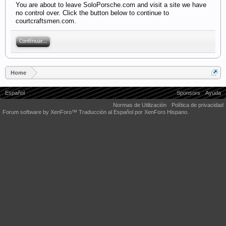
You are about to leave SoloPorsche.com and visit a site we have
no control over. Click the button below to continue to
courtcraftsmen.com.
Continuar...
Home
Español
Sponsors
Ayuda
Normas de Utilización
Política de privacidad
Forum software by XenForo™
Traducción al Español por XenForo Hispano.
Some XenForo functionality crafted by
Audentio Design
.