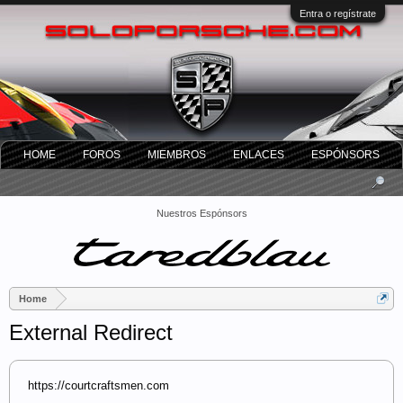
Entra o regístrate
HOME
FOROS
MIEMBROS
ENLACES
ESPÓNSORS
Nuestros Espónsors
Home
External Redirect
https://courtcraftsmen.com