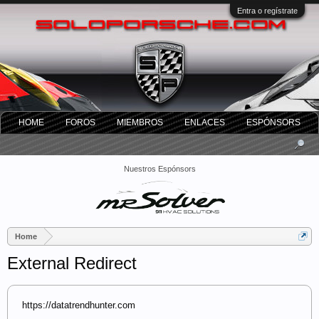
Entra o regístrate
HOME
FOROS
MIEMBROS
ENLACES
ESPÓNSORS
Nuestros Espónsors
Home
External Redirect
https://datatrendhunter.com