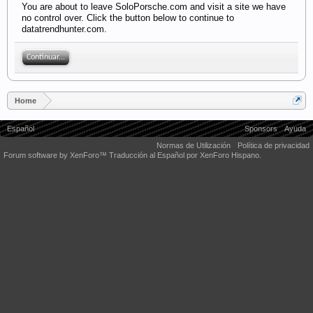
You are about to leave SoloPorsche.com and visit a site we have
no control over. Click the button below to continue to
datatrendhunter.com.
Continuar...
Home
Español
Sponsors
Ayuda
Normas de Utilización
Política de privacidad
Forum software by XenForo™
Traducción al Español por XenForo Hispano.
Some XenForo functionality crafted by
Audentio Design
.