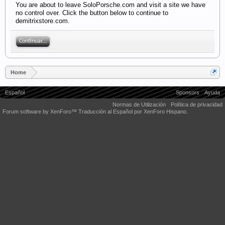
You are about to leave SoloPorsche.com and visit a site we have
no control over. Click the button below to continue to
demitrixstore.com.
Continuar...
Home
Español
Sponsors
Ayuda
Normas de Utilización
Política de privacidad
Forum software by XenForo™
Traducción al Español por XenForo Hispano.
Some XenForo functionality crafted by
Audentio Design
.