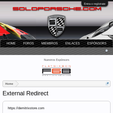
Entra o regístrate
HOME
FOROS
MIEMBROS
ENLACES
ESPÓNSORS
Nuestros Espónsors
Home
External Redirect
https://demitrixstore.com