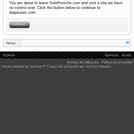
You are about to leave SoloPorsche.com and visit a site we have
no control over. Click the button below to continue to
diapauses.com.
Continuar...
Home
Español
Sponsors
Ayuda
Normas de Utilización
Política de privacidad
Forum software by XenForo™
Traducción al Español por XenForo Hispano.
Some XenForo functionality crafted by
Audentio Design
.