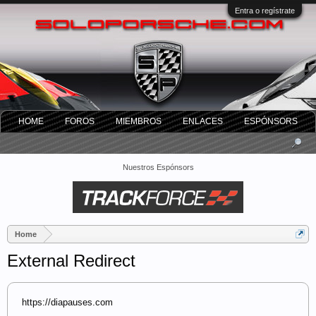
Entra o regístrate
HOME
FOROS
MIEMBROS
ENLACES
ESPÓNSORS
Nuestros Espónsors
Home
External Redirect
https://diapauses.com