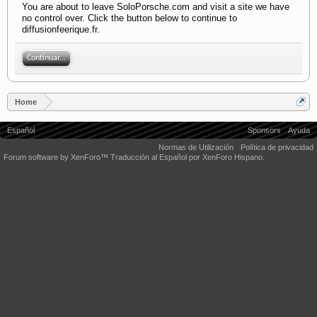
You are about to leave SoloPorsche.com and visit a site we have
no control over. Click the button below to continue to
diffusionfeerique.fr.
Continuar...
Home
Español
Sponsors
Ayuda
Normas de Utilización
Política de privacidad
Forum software by XenForo™
Traducción al Español por XenForo Hispano.
Some XenForo functionality crafted by
Audentio Design
.