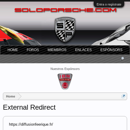
Entra o regístrate
HOME
FOROS
MIEMBROS
ENLACES
ESPÓNSORS
Nuestros Espónsors
Home
External Redirect
https://diffusionfeerique.fr/