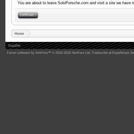
You are about to leave SoloPorsche.com and visit a site we have no
Continuar...
Home
Español
Forum software by XenForo™
© 2010-2018 XenForo Ltd.
Traducción al Español por X
Some XenForo functionality crafted by
Audentio Design
.