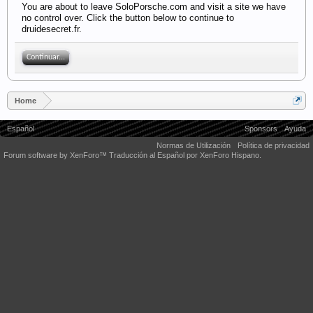
You are about to leave SoloPorsche.com and visit a site we have
no control over. Click the button below to continue to
druidesecret.fr.
Continuar...
Home
Español
Sponsors
Ayuda
Normas de Utilización
Política de privacidad
Forum software by XenForo™
Traducción al Español por XenForo Hispano.
Some XenForo functionality crafted by
Audentio Design
.