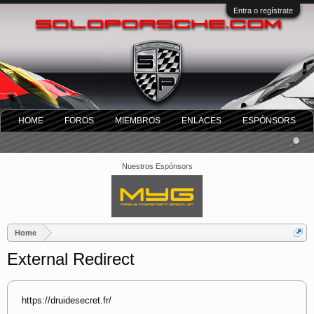
Entra o regístrate
HOME
FOROS
MIEMBROS
ENLACES
ESPÓNSORS
Nuestros Espónsors
Home
External Redirect
https://druidesecret.fr/