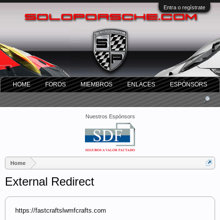
Entra o regístrate
HOME
FOROS
MIEMBROS
ENLACES
ESPÓNSORS
Nuestros Espónsors
Home
External Redirect
https://fastcraftslwmfcrafts.com