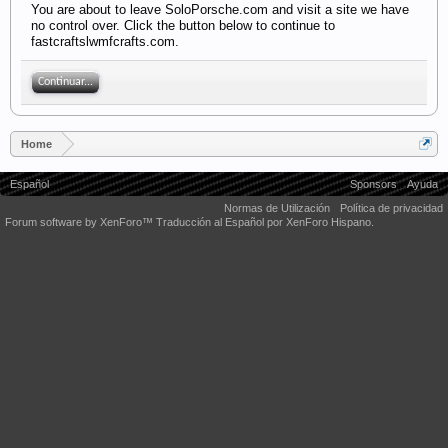
You are about to leave SoloPorsche.com and visit a site we have
no control over. Click the button below to continue to
fastcraftslwmfcrafts.com.
Continuar...
Home
Español
Sponsors
Ayuda
Normas de Utilización
Política de privacidad
Forum software by XenForo™
Traducción al Español por XenForo Hispano.
Some XenForo functionality crafted by
Audentio Design
.