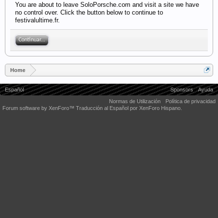
You are about to leave SoloPorsche.com and visit a site we have
no control over. Click the button below to continue to
festivalultime.fr.
Continuar...
Home
Español
Sponsors
Ayuda
Normas de Utilización
Política de privacidad
Forum software by XenForo™
Traducción al Español por XenForo Hispano.
Some XenForo functionality crafted by
Audentio Design
.