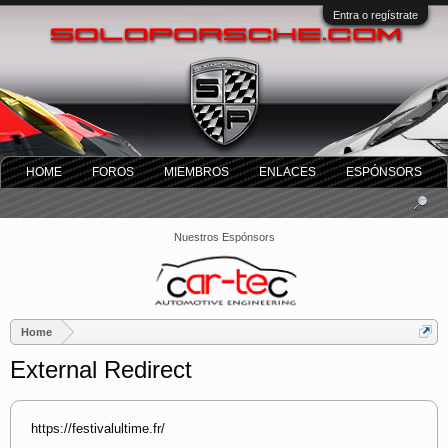
Entra o regístrate
HOME
FOROS
MIEMBROS
ENLACES
ESPÓNSORS
Nuestros Espónsors
Home
External Redirect
https://festivalultime.fr/