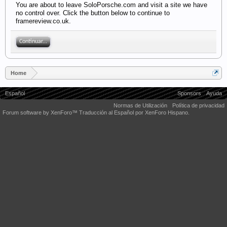
You are about to leave SoloPorsche.com and visit a site we have
no control over. Click the button below to continue to
framereview.co.uk.
Continuar...
Home
Español
Sponsors
Ayuda
Normas de Utilización
Política de privacidad
Forum software by XenForo™
Traducción al Español por XenForo Hispano.
Some XenForo functionality crafted by
Audentio Design
.