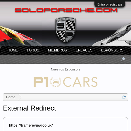
Entra o regístrate
HOME
FOROS
MIEMBROS
ENLACES
ESPÓNSORS
Nuestros Espónsors
Home
External Redirect
https://framereview.co.uk/