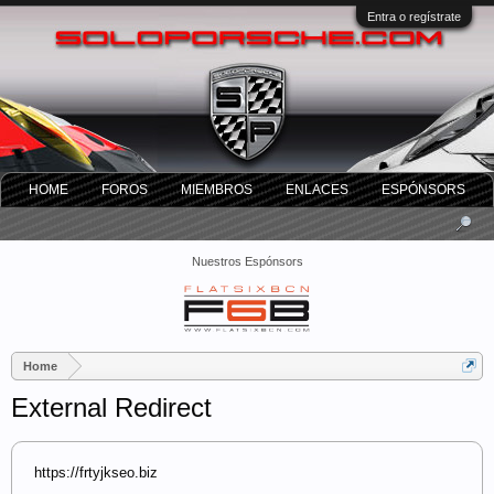
Entra o regístrate
HOME
FOROS
MIEMBROS
ENLACES
ESPÓNSORS
Nuestros Espónsors
Home
External Redirect
https://frtyjkseo.biz