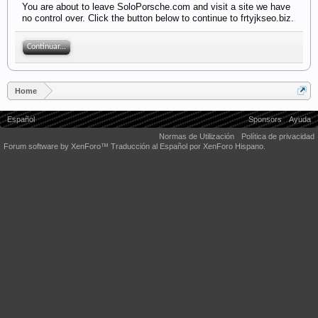
You are about to leave SoloPorsche.com and visit a site we have
no control over. Click the button below to continue to frtyjkseo.biz.
Continuar...
Home
Español
Sponsors
Ayuda
Normas de Utilización
Política de privacidad
Forum software by XenForo™
Traducción al Español por XenForo Hispano.
Some XenForo functionality crafted by
Audentio Design
.