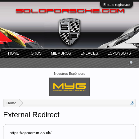
Entra o regístrate
HOME
FOROS
MIEMBROS
ENLACES
ESPÓNSORS
Nuestros Espónsors
Home
External Redirect
https://gamerrun.co.uk/