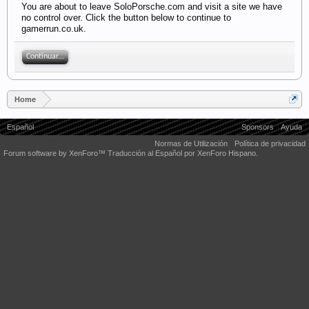
You are about to leave SoloPorsche.com and visit a site we have
no control over. Click the button below to continue to
gamerrun.co.uk.
Continuar...
Home
Español
Sponsors
Ayuda
Normas de Utilización
Política de privacidad
Forum software by XenForo™
Traducción al Español por XenForo Hispano.
Some XenForo functionality crafted by
Audentio Design
.