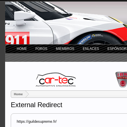
HOME
FOROS
MIEMBROS
ENLACES
ESPÓNSOR
Home
External Redirect
https://guildesupreme.fr/