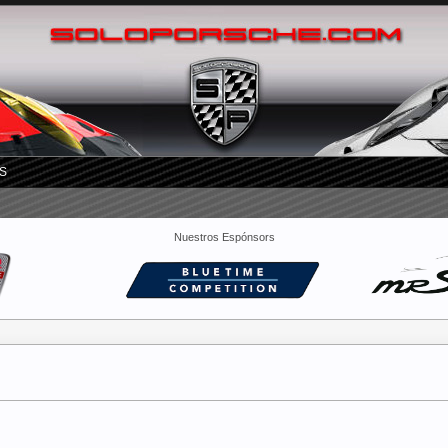
S
Nuestros Espónsors