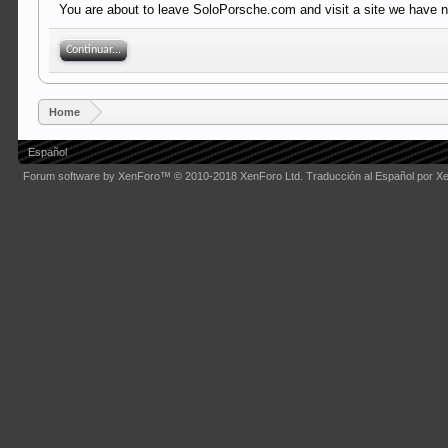
You are about to leave SoloPorsche.com and visit a site we have no
Continuar...
Home
Español
Forum software by XenForo™
© 2010-2018 XenForo Ltd.
Traducción al Español por X
Some XenForo functionality crafted by
Audentio Design
.