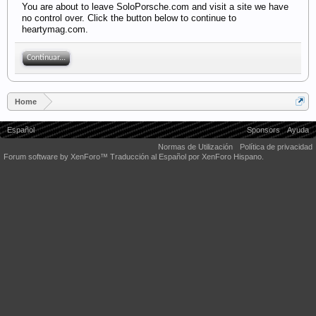
You are about to leave SoloPorsche.com and visit a site we have
no control over. Click the button below to continue to
heartymag.com.
Continuar...
Home
Español
Sponsors
Ayuda
Normas de Utilización
Política de privacidad
Forum software by XenForo™
Traducción al Español por XenForo Hispano.
Some XenForo functionality crafted by
Audentio Design
.