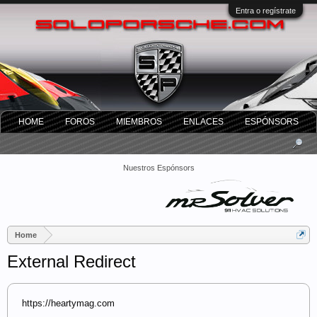
Entra o regístrate
HOME
FOROS
MIEMBROS
ENLACES
ESPÓNSORS
Nuestros Espónsors
Home
External Redirect
https://heartymag.com