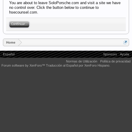
You are about to leave SoloPorsche.com and visit a site we have
no control over. Click the button below to continue to
hsecounsel.com.
Continuar...
Home
Español
Sponsors
Ayuda
Normas de Utilización
Política de privacidad
Forum software by XenForo™
Traducción al Español por XenForo Hispano.
Some XenForo functionality crafted by
Audentio Design
.