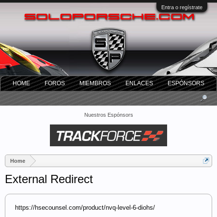
Entra o regístrate
HOME
FOROS
MIEMBROS
ENLACES
ESPÓNSORS
Nuestros Espónsors
Home
External Redirect
https://hsecounsel.com/product/nvq-level-6-diohs/