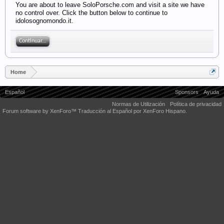
You are about to leave SoloPorsche.com and visit a site we have
no control over. Click the button below to continue to
idolosognomondo.it.
Continuar...
Home
Español
Sponsors
Ayuda
Normas de Utilización
Política de privacidad
Forum software by XenForo™
Traducción al Español por XenForo Hispano.
Some XenForo functionality crafted by
Audentio Design
.