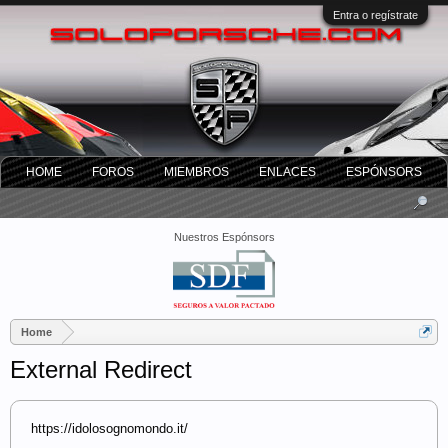
Entra o regístrate
HOME
FOROS
MIEMBROS
ENLACES
ESPÓNSORS
Nuestros Espónsors
Home
External Redirect
https://idolosognomondo.it/