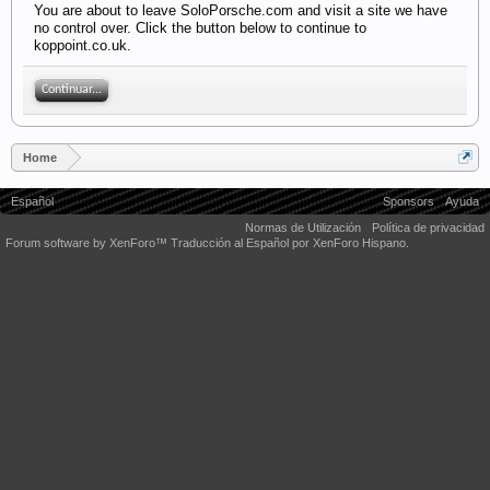
You are about to leave SoloPorsche.com and visit a site we have
no control over. Click the button below to continue to
koppoint.co.uk.
Continuar...
Home
Español
Sponsors
Ayuda
Normas de Utilización
Política de privacidad
Forum software by XenForo™
Traducción al Español por XenForo Hispano.
Some XenForo functionality crafted by
Audentio Design
.