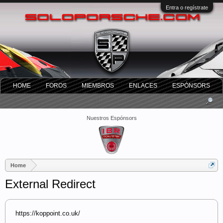
Entra o regístrate
HOME
FOROS
MIEMBROS
ENLACES
ESPÓNSORS
Nuestros Espónsors
Home
External Redirect
https://koppoint.co.uk/