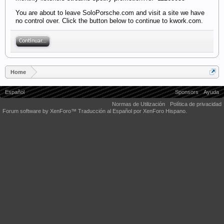
You are about to leave SoloPorsche.com and visit a site we have
no control over. Click the button below to continue to kwork.com.
Continuar...
Home
Español
Sponsors
Ayuda
Normas de Utilización
Política de privacidad
Forum software by XenForo™
Traducción al Español por XenForo Hispano.
Some XenForo functionality crafted by
Audentio Design
.