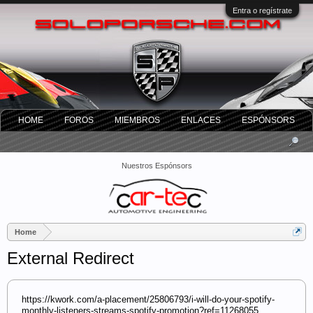
Entra o regístrate
HOME
FOROS
MIEMBROS
ENLACES
ESPÓNSORS
Nuestros Espónsors
Home
External Redirect
https://kwork.com/a-placement/25806793/i-will-do-your-spotify-
monthly-listeners-streams-spotify-promotion?ref=11268055