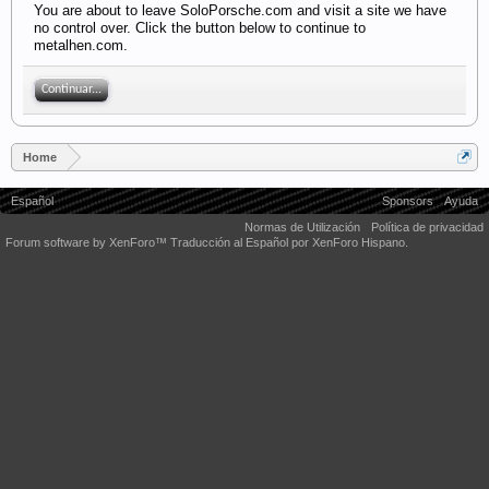
You are about to leave SoloPorsche.com and visit a site we have
no control over. Click the button below to continue to
metalhen.com.
Continuar...
Home
Español
Sponsors
Ayuda
Normas de Utilización
Política de privacidad
Forum software by XenForo™
Traducción al Español por XenForo Hispano.
Some XenForo functionality crafted by
Audentio Design
.