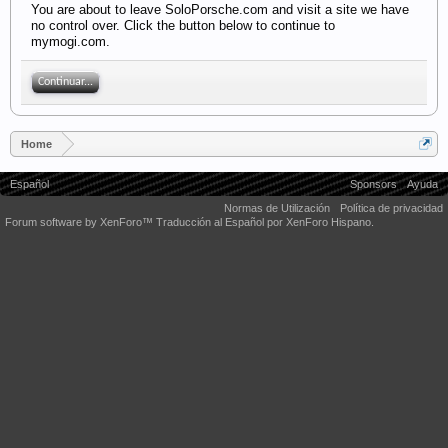
You are about to leave SoloPorsche.com and visit a site we have
no control over. Click the button below to continue to
mymogi.com.
Continuar...
Home
Español
Sponsors
Ayuda
Normas de Utilización
Política de privacidad
Forum software by XenForo™
Traducción al Español por XenForo Hispano.
Some XenForo functionality crafted by
Audentio Design
.