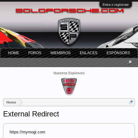
Entra o regístrate
HOME
FOROS
MIEMBROS
ENLACES
ESPÓNSORS
Nuestros Espónsors
Home
External Redirect
https://mymogi.com