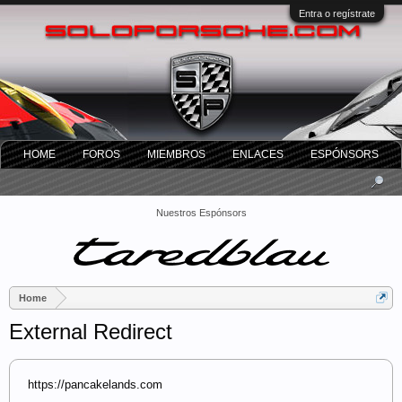
Entra o regístrate
HOME
FOROS
MIEMBROS
ENLACES
ESPÓNSORS
Nuestros Espónsors
Home
External Redirect
https://pancakelands.com