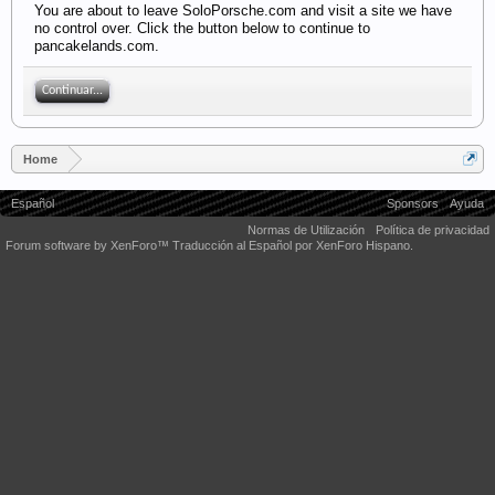
You are about to leave SoloPorsche.com and visit a site we have
no control over. Click the button below to continue to
pancakelands.com.
Continuar...
Home
Español
Sponsors
Ayuda
Normas de Utilización
Política de privacidad
Forum software by XenForo™
Traducción al Español por XenForo Hispano.
Some XenForo functionality crafted by
Audentio Design
.