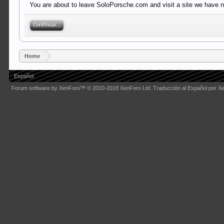
You are about to leave SoloPorsche.com and visit a site we have n
Continuar...
Home
Español
Forum software by XenForo™
© 2010-2018 XenForo Ltd.
Traducción al Español por X
Some XenForo functionality crafted by
Audentio Design
.