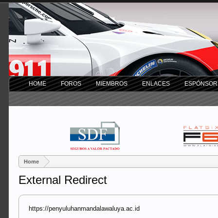
HOME
FOROS
MIEMBROS
ENLACES
ESPÓNSOR
Home
External Redirect
https://penyuluhanmandalawaluya.ac.id