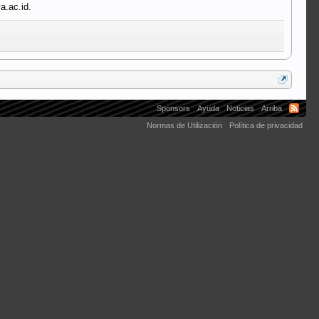
a.ac.id.
Sponsors
Ayuda
Noticias
Arriba
Normas de Utilización
Política de privacidad