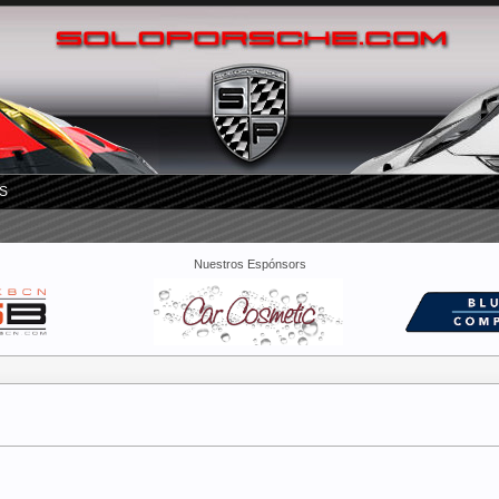
S
Nuestros Espónsors