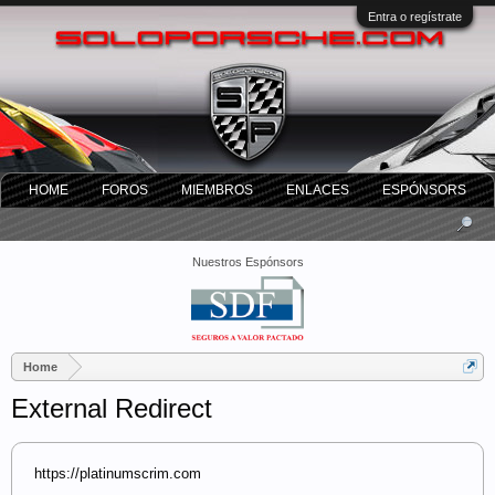
Entra o regístrate
HOME
FOROS
MIEMBROS
ENLACES
ESPÓNSORS
Nuestros Espónsors
Home
External Redirect
https://platinumscrim.com