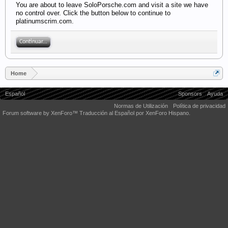
You are about to leave SoloPorsche.com and visit a site we have
no control over. Click the button below to continue to
platinumscrim.com.
Continuar...
Home
Español
Sponsors
Ayuda
Normas de Utilización
Política de privacidad
Forum software by XenForo™
Traducción al Español por XenForo Hispano.
Some XenForo functionality crafted by
Audentio Design
.