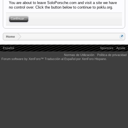
You are about to leave SoloPorsche.com and visit a site we have
no control over. Click the button below to continue to poklu.org.
Continuar...
Home
Español
Sponsors
Ayuda
Normas de Utilización
Política de privacidad
Forum software by XenForo™
Traducción al Español por XenForo Hispano.
Some XenForo functionality crafted by
Audentio Design
.