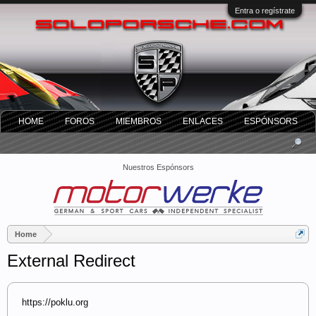
Entra o regístrate
HOME
FOROS
MIEMBROS
ENLACES
ESPÓNSORS
Nuestros Espónsors
Home
External Redirect
https://poklu.org