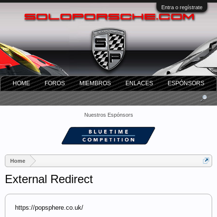
Entra o regístrate
HOME
FOROS
MIEMBROS
ENLACES
ESPÓNSORS
Nuestros Espónsors
Home
External Redirect
https://popsphere.co.uk/