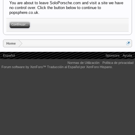
You are about to leave SoloPorsche.com and visit a site we have
no control over. Click the button below to continue to
popsphere.co.uk.
Continuar...
Home
Español
Sponsors
Ayuda
Normas de Utilización
Política de privacidad
Forum software by XenForo™
Traducción al Español por XenForo Hispano.
Some XenForo functionality crafted by
Audentio Design
.