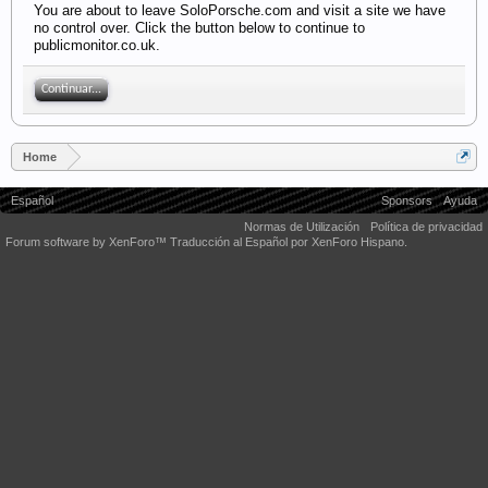
You are about to leave SoloPorsche.com and visit a site we have
no control over. Click the button below to continue to
publicmonitor.co.uk.
Continuar...
Home
Español
Sponsors
Ayuda
Normas de Utilización
Política de privacidad
Forum software by XenForo™
Traducción al Español por XenForo Hispano.
Some XenForo functionality crafted by
Audentio Design
.