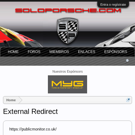
Entra o regístrate
HOME
FOROS
MIEMBROS
ENLACES
ESPÓNSORS
Nuestros Espónsors
Home
External Redirect
https://publicmonitor.co.uk/