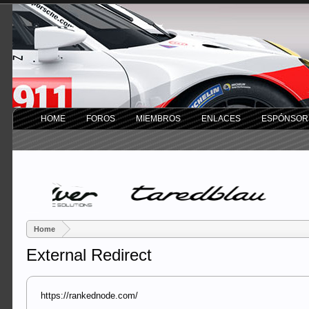
HOME
FOROS
MIEMBROS
ENLACES
ESPÓNSOR
Home
External Redirect
https://rankednode.com/