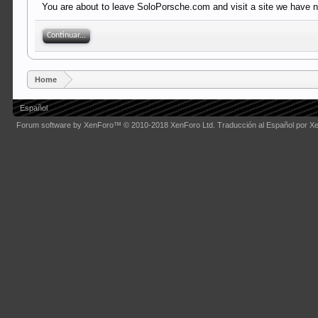
You are about to leave SoloPorsche.com and visit a site we have n
Continuar...
Home
Español
Forum software by XenForo™
© 2010-2018 XenForo Ltd.
Traducción al Español por X
Some XenForo functionality crafted by
Audentio Design
.