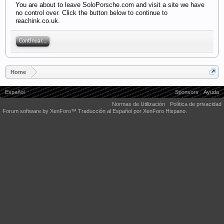
You are about to leave SoloPorsche.com and visit a site we have
no control over. Click the button below to continue to
reachink.co.uk.
Continuar...
Home
Español
Sponsors
Ayuda
Normas de Utilización
Política de privacidad
Forum software by XenForo™
Traducción al Español por XenForo Hispano.
Some XenForo functionality crafted by
Audentio Design
.