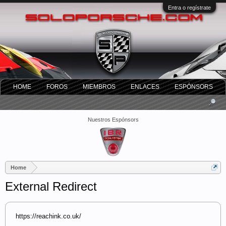
Entra o regístrate
HOME
FOROS
MIEMBROS
ENLACES
ESPÓNSORS
Nuestros Espónsors
Home
External Redirect
https://reachink.co.uk/