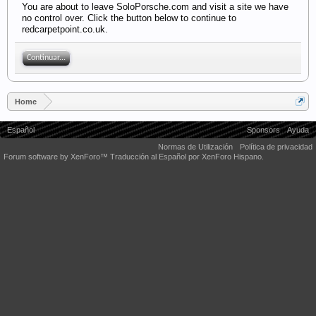
You are about to leave SoloPorsche.com and visit a site we have
no control over. Click the button below to continue to
redcarpetpoint.co.uk.
Continuar...
Home
Español
Sponsors
Ayuda
Normas de Utilización
Política de privacidad
Forum software by XenForo™
Traducción al Español por XenForo Hispano.
Some XenForo functionality crafted by
Audentio Design
.