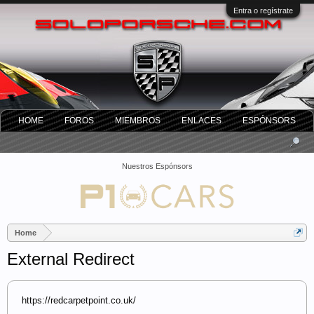
Entra o regístrate
HOME
FOROS
MIEMBROS
ENLACES
ESPÓNSORS
Nuestros Espónsors
Home
External Redirect
https://redcarpetpoint.co.uk/