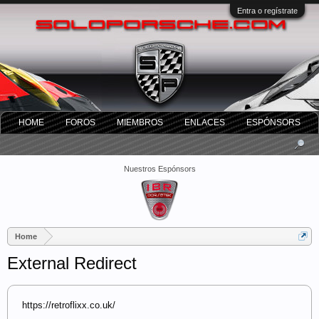
Entra o regístrate
HOME
FOROS
MIEMBROS
ENLACES
ESPÓNSORS
Nuestros Espónsors
Home
External Redirect
https://retroflixx.co.uk/