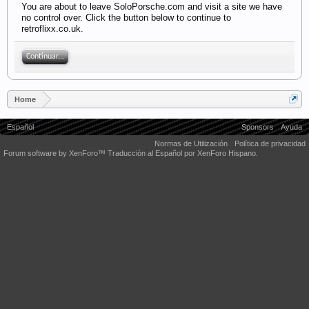
You are about to leave SoloPorsche.com and visit a site we have
no control over. Click the button below to continue to
retroflixx.co.uk.
Continuar...
Home
Español
Sponsors
Ayuda
Normas de Utilización
Política de privacidad
Forum software by XenForo™
Traducción al Español por XenForo Hispano.
Some XenForo functionality crafted by
Audentio Design
.