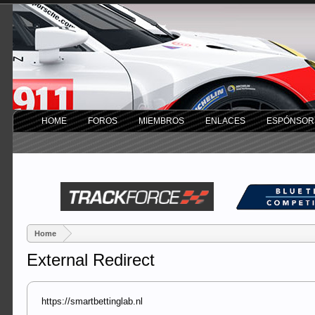
HOME
FOROS
MIEMBROS
ENLACES
ESPÓNSOR
Home
External Redirect
https://smartbettinglab.nl