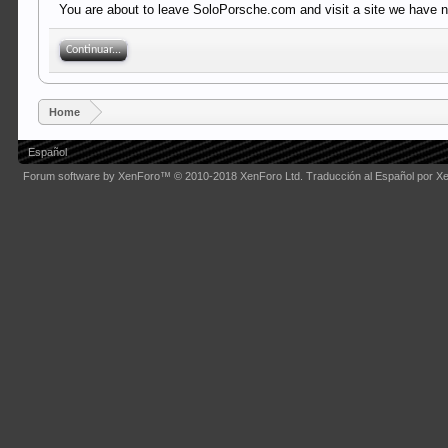
You are about to leave SoloPorsche.com and visit a site we have no 
Continuar...
Home
Español
Forum software by XenForo™
© 2010-2018 XenForo Ltd.
Traducción al Español por X
Some XenForo functionality crafted by
Audentio Design
.