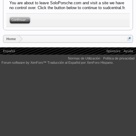
You are about to leave SoloPorsche.com and visit a site we have
no control over. Click the button below to continue to sudcentral.fr.
Continuar...
Home
Español
Sponsors
Ayuda
Normas de Utilización
Política de privacidad
Forum software by XenForo™
Traducción al Español por XenForo Hispano.
Some XenForo functionality crafted by
Audentio Design
.