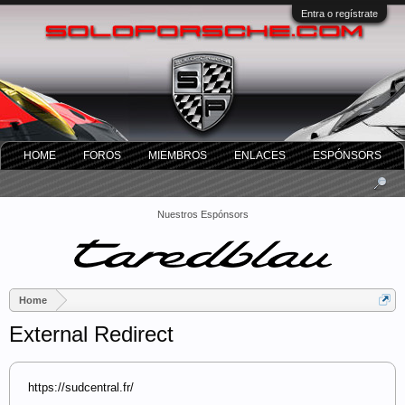
Entra o regístrate
HOME
FOROS
MIEMBROS
ENLACES
ESPÓNSORS
Nuestros Espónsors
Home
External Redirect
https://sudcentral.fr/