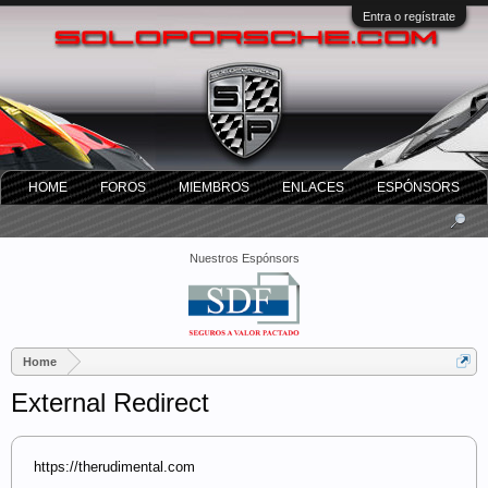
Entra o regístrate
HOME
FOROS
MIEMBROS
ENLACES
ESPÓNSORS
Nuestros Espónsors
Home
External Redirect
https://therudimental.com