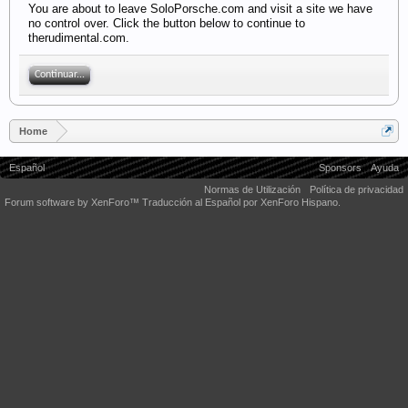
You are about to leave SoloPorsche.com and visit a site we have
no control over. Click the button below to continue to
therudimental.com.
Continuar...
Home
Español
Sponsors
Ayuda
Normas de Utilización
Política de privacidad
Forum software by XenForo™
Traducción al Español por XenForo Hispano.
Some XenForo functionality crafted by
Audentio Design
.