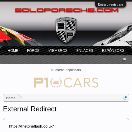
Entra o regístrate
HOME
FOROS
MIEMBROS
ENLACES
ESPÓNSORS
Nuestros Espónsors
Home
External Redirect
https://thetoneflash.co.uk/