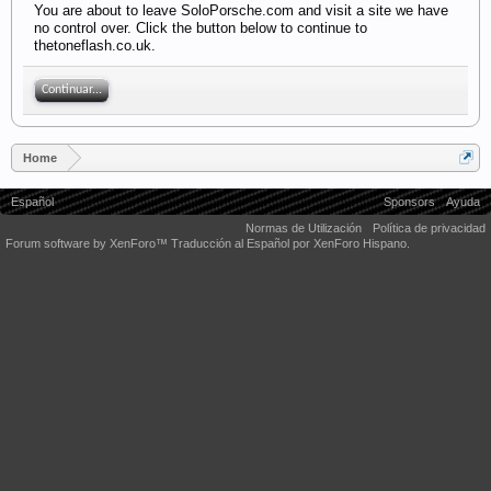
You are about to leave SoloPorsche.com and visit a site we have
no control over. Click the button below to continue to
thetoneflash.co.uk.
Continuar...
Home
Español
Sponsors
Ayuda
Normas de Utilización
Política de privacidad
Forum software by XenForo™
Traducción al Español por XenForo Hispano.
Some XenForo functionality crafted by
Audentio Design
.