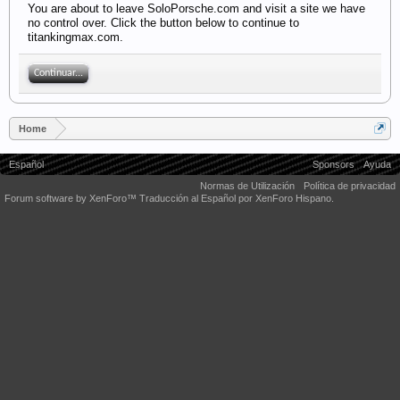
You are about to leave SoloPorsche.com and visit a site we have
no control over. Click the button below to continue to
titankingmax.com.
Continuar...
Home
Español
Sponsors
Ayuda
Normas de Utilización
Política de privacidad
Forum software by XenForo™
Traducción al Español por XenForo Hispano.
Some XenForo functionality crafted by
Audentio Design
.