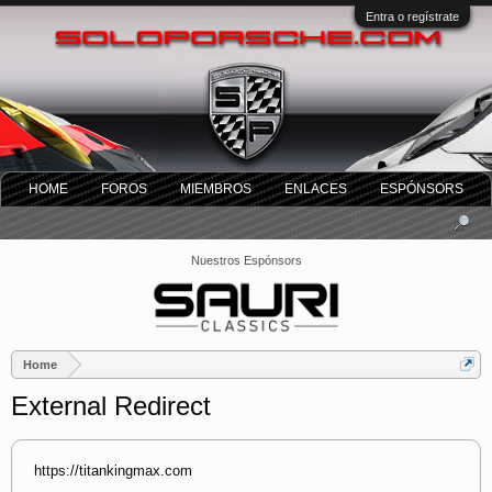
Entra o regístrate
HOME
FOROS
MIEMBROS
ENLACES
ESPÓNSORS
Nuestros Espónsors
Home
External Redirect
https://titankingmax.com