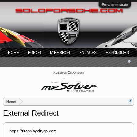
Entra o regístrate
HOME
FOROS
MIEMBROS
ENLACES
ESPÓNSORS
Nuestros Espónsors
Home
External Redirect
https://titanplaycitygo.com