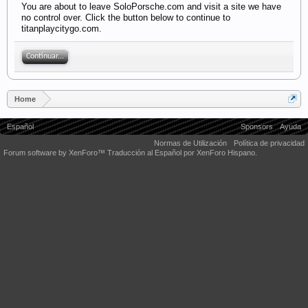
You are about to leave SoloPorsche.com and visit a site we have
no control over. Click the button below to continue to
titanplaycitygo.com.
Continuar...
Home
Español
Sponsors
Ayuda
Normas de Utilización
Política de privacidad
Forum software by XenForo™
Traducción al Español por XenForo Hispano.
Some XenForo functionality crafted by
Audentio Design
.